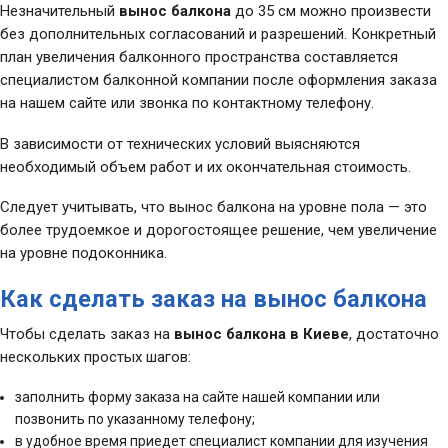
у
Незначительный
вынос балкона
до 35 см можно произвести
КОНТАКТЫ
без дополнительных согласований и разрешений. Конкретный
к
план увеличения балконного пространства составляется
B
RUS
б
специалистом балконной компании после оформления заказа
на нашем сайте или звонка по контактному телефону.
Заказать расчет
В зависимости от технических условий выясняются
необходимый объем работ и их окончательная стоимость.
Следует учитывать, что вынос балкона на уровне пола — это
более трудоемкое и дорогостоящее решение, чем увеличение
на уровне подоконника.
Как сделать заказ на вынос балкона
Чтобы сделать заказ на
вынос балкона в Киеве
, достаточно
нескольких простых шагов:
заполнить форму заказа на сайте нашей компании или
позвонить по указанному телефону;
в удобное время приедет специалист компании для изучения