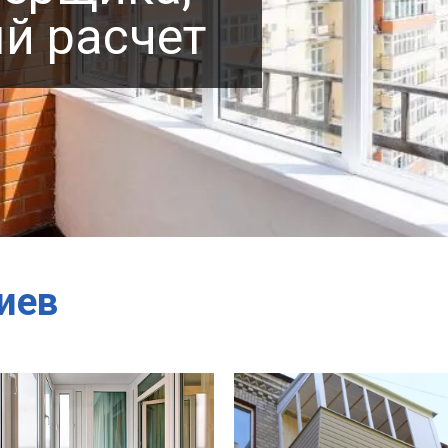
й расчет
Энергосберегающий
иев