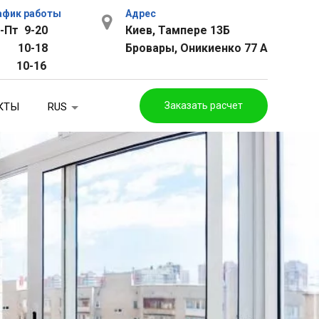
афик работы
Адрес
-Пт 9-20
Киев, Тампере 13Б
б 10-18
Бровары, Оникиенко 77 А
с 10-16
Заказать расчет
КТЫ
RUS
rus
ua