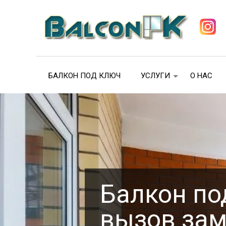
БАЛКОН ПОД КЛЮЧ
УСЛУГИ
О НАС
Металлопластиковые ок
П
Балконы под ключ
Л
Ремонт балкона
Ф
Вынос балкона/крыши
К
Балкон по
Обшивка и утепление
С
вызов зам
Продолжение комнат за 