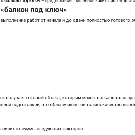
то
балкон под ключ –
предложение, лишенное каких-либо недоста
а «балкон под ключ»
выполнение работ от начала и до сдачи полностью готового о
нт получает готовый объект, которым может пользоваться сра
ной подготовкой, что обеспечивает не только качество выпол
 зависит от суммы следующих факторов: